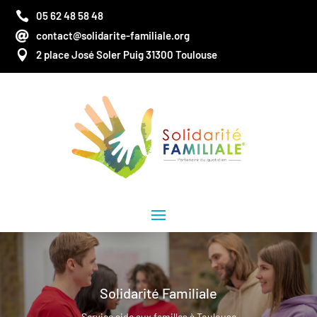

05 62 48 58 48

contact@solidarite-familiale.org

2 place José Soler Puig 31300 Toulouse
Solidarité Familiale
Service aide aux familles à Toulouse